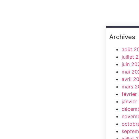
Archives
août 2
juillet
juin 20
mai 20
avril 2
mars 2
février
janvier
décemb
novemb
octobr
septem
juillet