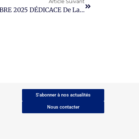
Article Suivant
Solennité Du Jour : 13 SEPTEMBRE 2025 DÉDICACE De La Basilique De La Résurrection. — VIGILE De L’Exaltation De La Vénérable Et Vivifiante Croix. — Mémoire Du Saint Hiéromartyr CORNEILLE Le Centurion.
S'abonner à nos actualités
Nous contacter