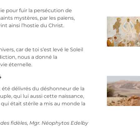
ynie pour fuir la persécution de
s saints mystères, par les païens,
t ainsi l’hostie du Christ.
vers, car de toi s’est levé le Soleil
diction, nous a donné la
vie éternelle.
4
t été délivrés du déshonneur de la
uple, qui lui aussi cette naissance,
le qui était stérile a mis au monde la
e des fidèles, Mgr. Néophytos Edelby