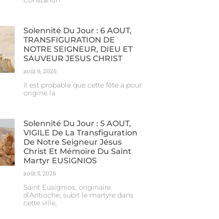
Constantin
Solennité Du Jour : 6 AOUT,
TRANSFIGURATION DE
NOTRE SEIGNEUR, DIEU ET
SAUVEUR JESUS CHRIST
août 6, 2026
Il est probable que cette fête a pour
origine la
Solennité Du Jour : 5 AOUT,
VIGILE De La Transfiguration
De Notre Seigneur Jésus
Christ Et Mémoire Du Saint
Martyr EUSIGNIOS
août 5, 2026
Saint Eusignios, originaire
d’Antioche, subit le martyre dans
cette ville,