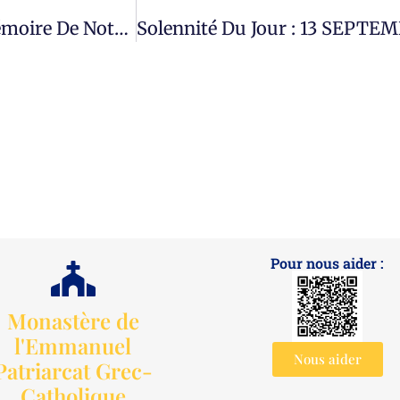
Solennité Du Jour : 11 SEPTEMBRE 2025 Mémoire De Notre Sainte Mère THÉODORA D’Alexandrie.
Pour nous aider :
Monastère de
l'Emmanuel
Nous aider
Patriarcat Grec-
Catholique