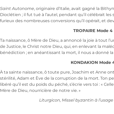
Saint Autonome
, originaire d’Italie, avait gagné la Bith
Dioclétien ; il fut tué à l’autel, pendant qu’il célébrait le
furieux des nombreuses conversions qu’il opérait, et devin
TROPAIRE Mode 4
Ta naissance, ô Mère de Dieu, a annoncé la joie à tout l’uni
de Justice, le Christ notre Dieu, qui, en enlevant la malé
bénédiction ; en anéantissant la mort, il nous a donné la 
KONDAKION Mode 
À ta sainte naissance, ô toute pure, Joachim et Anne on
stérilité, Adam et Ève de la corruption de la mort. Ton pe
libéré qu’il est du poids du péché, s’écrie vers toi : « Cel
Mère de Dieu, nourricière de notre vie. »
Liturgicon, Missel byzantin à l’usag