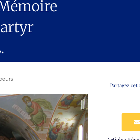
 Mémoire
artyr
.
oeurs
Partagez cet 
Articles Réce