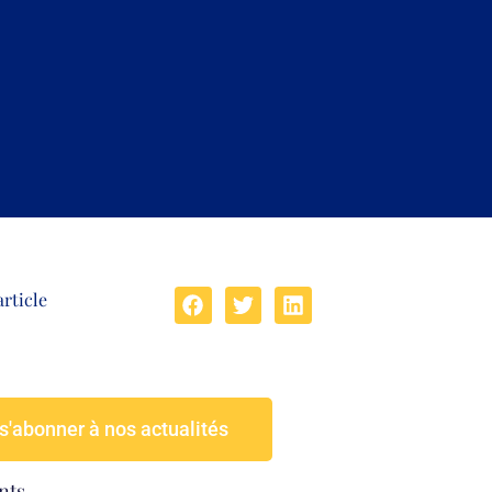
article
s'abonner à nos actualités
nts