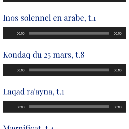
audio
Inos solennel en arabe, t.1
Lecteur
00:00
00:00
audio
Kondaq du 25 mars, t.8
Lecteur
00:00
00:00
audio
Laqad ra'ayna, t.1
Lecteur
00:00
00:00
audio
Magnificat, t.4