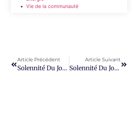
Vie de la communauté
Article Précédent
Article Suivant
Solennité Du Jour : 7 Janvier 2026 Synaxe Du Saint Et Illustre Jean Baptiste, Le Précurseur.
Solennité Du Jour : 9 Janvier 2026 Octave De L’Epiphanie