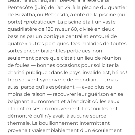
Bézatha eut lieu, semble-t-il, à la fête de la
Pentecôte (juin) de l’an 29, à la piscine du quartier
de Bézatha, ou Bethesda, à côté de la piscine (ou
porte) «probatique». La piscine était un vaste
quadrilatère de 120 m. sur 60, divisé en deux
bassins par un portique central et entouré de
quatre « autres portiques. Des malades de toutes
sortes encombraient les portiques, non
seulement parce que c’était un lieu de réunion
de foules — bonnes occasions pour solliciter la
charité publique : dans le pays, invalide est, hélas !
trop souvent synonyme de mendiant —, mais
aussi parce qu’ils espéraient — avec plus ou
moins de raison — recouvrer leur guérison en se
baignant au moment et à l’endroit où les eaux
étaient mises en mouvement. Les fouilles ont
démontré qu’il n’y avait là aucune source
thermale. Le bouillonnement intermittent
provenait vraisemblablement d’un écoulement