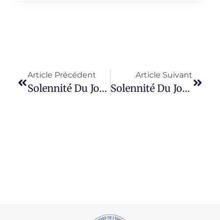
Article Précédent
Article Suivant
Solennité Du Jour : 26 Avril 2026 Dimanche Du Paralytique Et Mémoire Du Saint Hiéromartyr BASILEUS, Métropolite D’Amasie.
Solennité Du Jour : 28 Avril 2026 Mardi Du Paralytique, Et Mémoire Des Saints Apôtres JASON Et SOSIPATER, Du Nombre Des 70 Disciples.