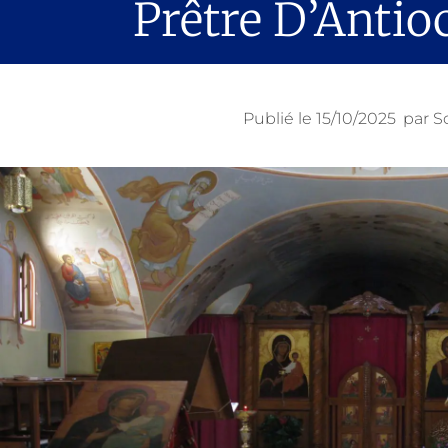
Prêtre D’Antio
Publié le
15/10/2025
par
S