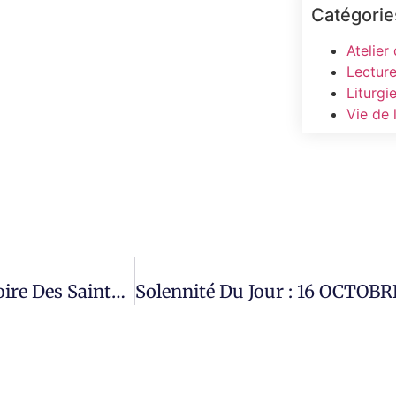
Catégorie
Atelier
Lecture
Liturgi
Vie de
Solennité Du Jour : 14 OCTOBRE 2025 Mémoire Des Saints Martyrs NAZAIRE, GERVAIS PROTAIS Et CELSE. Mémoire Aussi De Notre Saint Père COSMAS Le Poète, Évêque De Maïouma, L’hagiopolite.