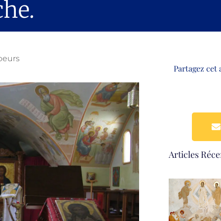
che.
oeurs
Partagez cet 
Articles Réce