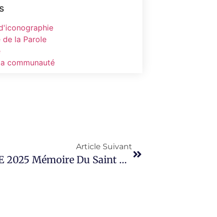
s
 d'iconographie
 de la Parole
e
 la communauté
Article Suivant
Solennité Du Jour : 16 OCTOBRE 2025 Mémoire Du Saint Martyr LONGIN, Le Centurion Qui Était Au Pied De La Croix.