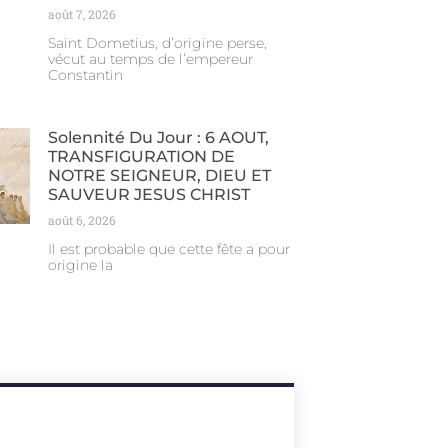
août 7, 2026
Saint Dometius, d’origine perse,
vécut au temps de l’empereur
Constantin
Solennité Du Jour : 6 AOUT,
TRANSFIGURATION DE
NOTRE SEIGNEUR, DIEU ET
SAUVEUR JESUS CHRIST
août 6, 2026
Il est probable que cette fête a pour
origine la