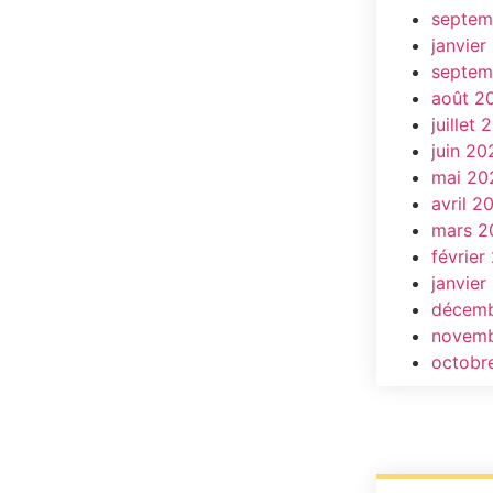
septem
janvier
septem
août 2
juillet 
juin 20
mai 20
avril 2
mars 2
février
janvier
décemb
novemb
octobr