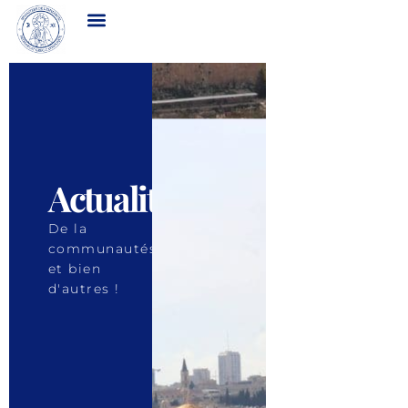
Actualités
De la
communautés
et bien
d'autres !