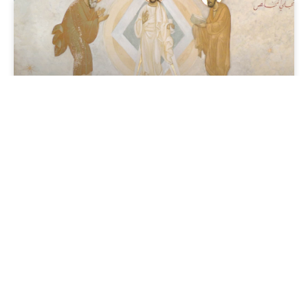
Solennité du jour : 8 AOÛT,
octave de la Transfiguration
de Notre Seigneur et Mémoire
de Saint ÉMILIEN, Confesseur,
évêque de Cyzique.
Saint Emilien, ayant souffert, pour la défense des
saintes Icônes, de multiples tribulations et exils,
de la part de l’empereur impie Léon l’Isaurien,