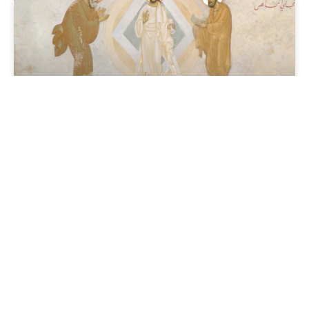
Solennité du jour : 8 AOÛT,
octave de la Transfiguration
de Notre Seigneur et Mémoire
de Saint ÉMILIEN, Confesseur,
évêque de Cyzique.
Saint Emilien, ayant souffert, pour la défense des
saintes Icônes, de multiples tribulations et exils,
de la part de l’empereur impie Léon l’Isaurien,