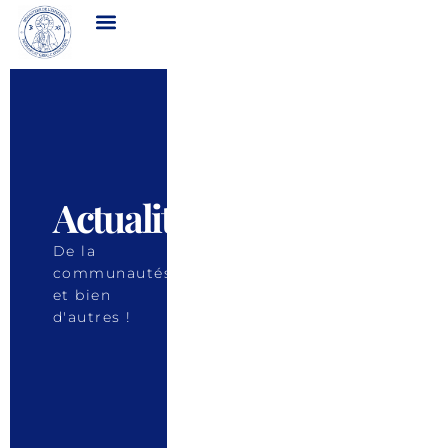
Actualités
De la
communautés
et bien
d'autres !